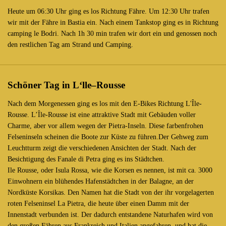
Heute um 06:30 Uhr ging es los Richtung Fähre. Um 12:30 Uhr trafen
wir mit der Fähre in Bastia ein. Nach einem Tankstop ging es in Richtung
camping le Bodri. Nach 1h 30 min trafen wir dort ein und genossen noch
den restlichen Tag am Strand und Camping.
Schöner Tag in L‘lle–Rousse
Nach dem Morgenessen ging es los mit den E-Bikes Richtung L'Île-
Rousse. L’Île-Rousse ist eine attraktive Stadt mit Gebäuden voller
Charme, aber vor allem wegen der Pietra-Inseln. Diese farbenfrohen
Felseninseln scheinen die Boote zur Küste zu führen.Der Gehweg zum
Leuchtturm zeigt die verschiedenen Ansichten der Stadt. Nach der
Besichtigung des Fanale di Petra ging es ins Städtchen.
Ile Rousse, oder Isula Rossa, wie die Korsen es nennen, ist mit ca. 3000
Einwohnern ein blühendes Hafenstädtchen in der Balagne, an der
Nordküste Korsikas. Den Namen hat die Stadt von der ihr vorgelagerten
roten Felseninsel La Pietra, die heute über einen Damm mit der
Innenstadt verbunden ist. Der dadurch entstandene Naturhafen wird von
den großen Fähren aus Frankreich und Italien angefahren, und hat die